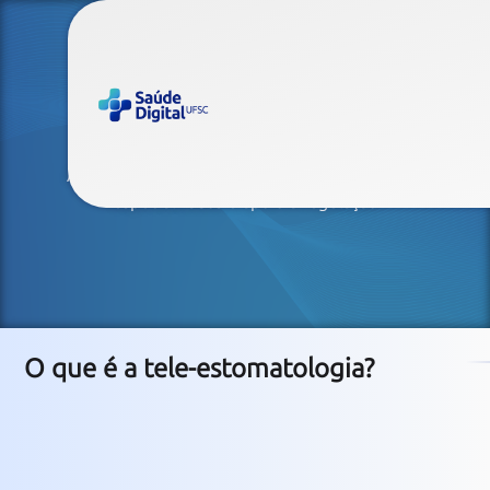
Tele-estomatologia
Avaliação remota de lesões bucais com laudos
especializados e apoio à regulação
O que é a tele-estomatologia?