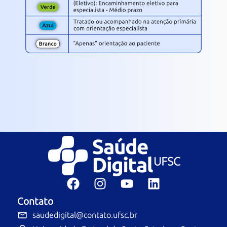
Contato
saudedigital@contato.ufsc.br